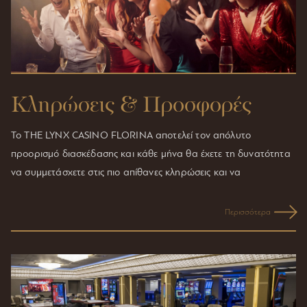
Κληρώσεις & Προσφορές
Το THE LYNX CASINO FLORINA αποτελεί τον απόλυτο
προορισμό διασκέδασης και κάθε μήνα θα έχετε τη δυνατότητα
να συμμετάσχετε στις πιο απίθανες κληρώσεις και να
διεκδικήσετε μετρητά & πλούσια δώρα! Μείνετε συντονισμένοι
για το πρόγραμμα των επόμενων μηνών και….δεν θα χάσετε!
Περισσότερα