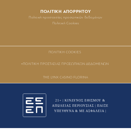
ΠΟΛΙΤΙΚΗ ΑΠΟΡΡΗΤΟΥ
Πολιτική προστασίας προσωπικών δεδομένων
Πολιτική Cookies
ΠΟΛΙΤΙΚΉ COOKIES
ΠΟΛΙΤΙΚΉ ΠΡΟΣΤΑΣΊΑΣ ΠΡΟΣΩΠΙΚΏΝ ΔΕΔΟΜΈΝΩΝ
THE LYNX CASINO FLORINA
21+ | ΚΙΝΔΥΝΟΣ ΕΘΙΣΜΟΥ &
ΑΠΩΛΕΙΑΣ ΠΕΡΙΟΥΣΙΑΣ | ΠΑΙΞΕ
ΥΠΕΥΘΥΝΑ & ΜΕ ΑΣΦΑΛΕΙΑ |